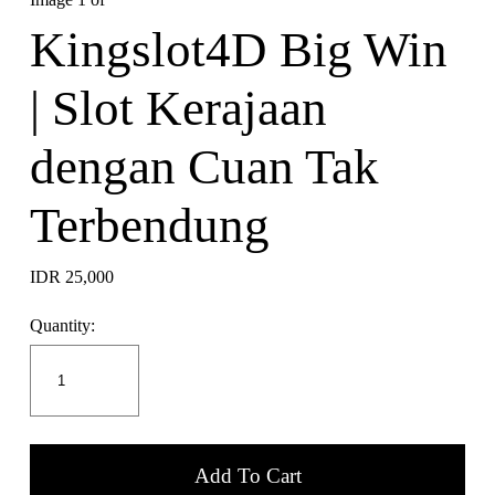
Kingslot4D Big Win
| Slot Kerajaan
dengan Cuan Tak
Terbendung
IDR 25,000
Quantity:
Add To Cart